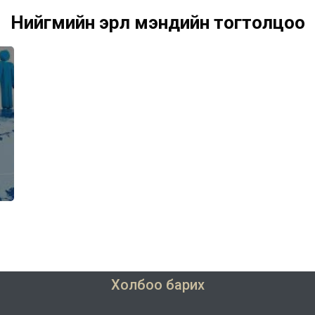
Нийгмийн эрүүл мэндийн тогтолцоо
Холбоо барих