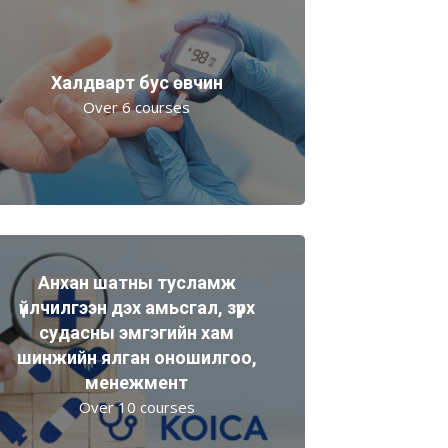
Халдварт бус өвчин
Over 6 courses
Анхан шатны тусламж
үйлчилгээн дэх амьсгал, зүрх
судасны эмгэгийн хам
шинжийн ялган оношилгоо,
менежмент
Over 10 courses