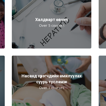
Халдварт өвчин
Over 5 courses
Насанд хүрэгчдийн амилуулах
суурь тусламж
Over 1 courses