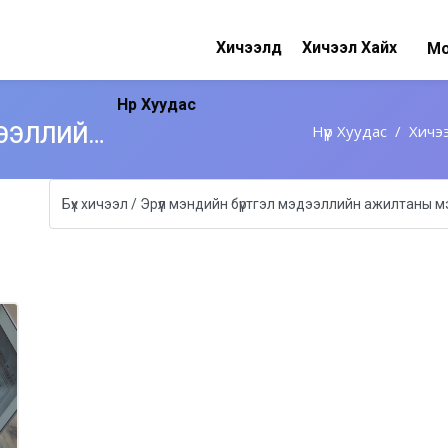
Хичээлүүд
Хичээл Хайх
Мо
Нүүр Хуудас
Нүүр Хуудас
Хичээ
ЭРҮҮЛ МЭНДИЙН БҮРТГЭЛ МЭДЭЭЛЛИЙН АЖИЛТАНЫ МЭРГЭЖИЛ ОЛГОХ, ДЭЭШЛҮҮЛЭХ СУРГАЛТ