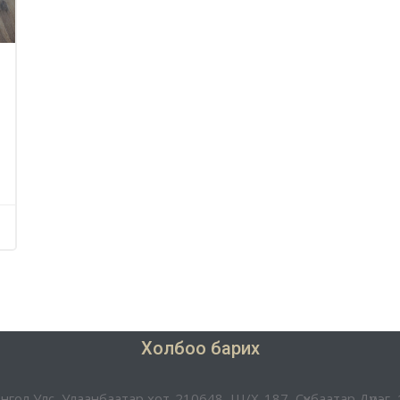
Холбоо барих
нгол Улс, Улаанбаатар хот-210648, Ш/Х-187, Сүхбаатар Дүүрэг, 