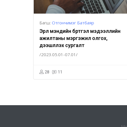
Багш:
Отгончимэг Батбаяр
Эрүүл мэндийн бүртгэл мэдээллийн
ажилтаны мэргэжил олгох,
дээшлүүлэх сургалт
/2023.05.01-07.01/
28
11
Мо