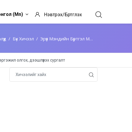
нгол ‎(mn)‎
Нэвтрэх/Бүртгүүлэх
лүүд
Бүх Хичээл
Эрүүл Мэндийн Бүртгэл Мэдээллийн Ажилтаны Мэргэжил Олгох, Дээшлүүлэх Сургалт