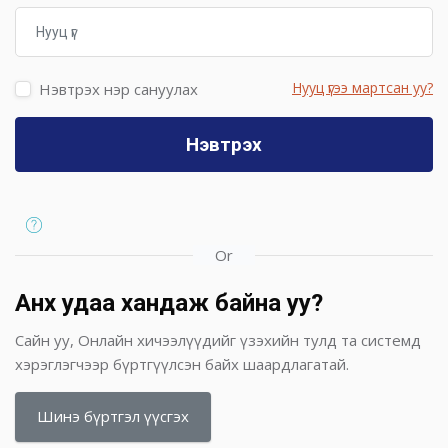
Нууц үг
Нууц үгээ мартсан уу?
Нэвтрэх нэр сануулах
Нэвтрэх
Or
Анх удаа хандаж байна уу?
Сайн уу, Онлайн хичээлүүдийг үзэхийн тулд та системд
хэрэглэгчээр бүртгүүлсэн байх шаардлагатай.
Шинэ бүртгэл үүсгэх