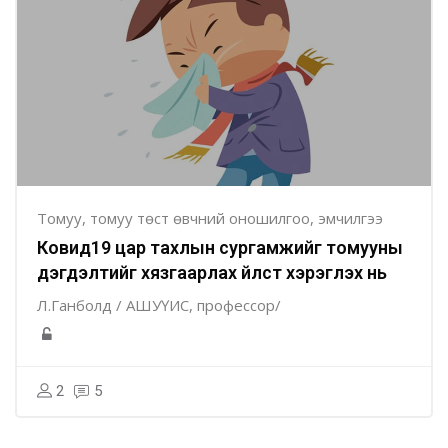
Томуу, томуу төст өвчний оношилгоо, эмчилгээ
Ковид19 цар тахлын сургамжийг томууны
дэгдэлтийг хязгаарлах үйлст хэрэглэх нь
Л.Ганболд / АШУҮИС, профессор/
2
5