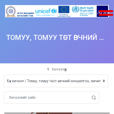
ТОМУУ, ТОМУУ ТӨСТ ӨВЧНИЙ ОНОШИЛГОО, ЭМЧИЛГЭЭ
Үндсэн агуулга руу шилжих
1
Хичээлүүд