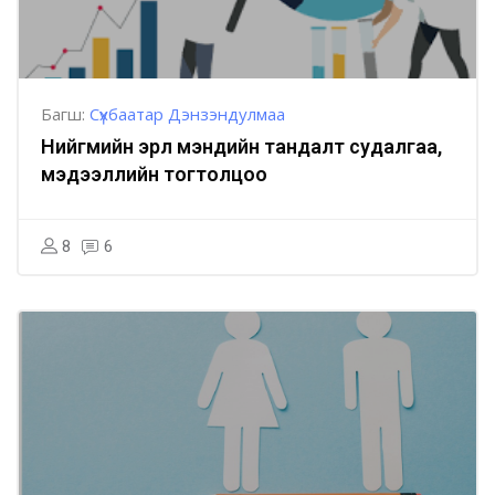
Багш:
Сүхбаатар Дэнзэндулмаа
Нийгмийн эрүүл мэндийн тандалт судалгаа,
мэдээллийн тогтолцоо
8
6