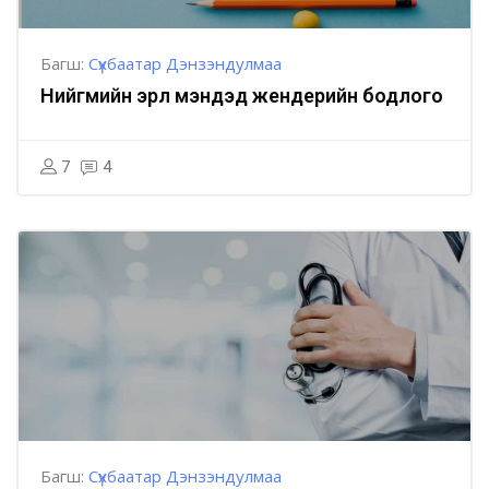
Багш:
Сүхбаатар Дэнзэндулмаа
Нийгмийн эрүүл мэндэд жендерийн бодлого
7
4
Багш:
Сүхбаатар Дэнзэндулмаа