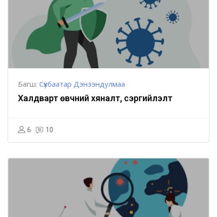
Багш:
Сүхбаатар Дэнзэндулмаа
Халдварт өвчний хяналт, сэргийлэлт
6
10