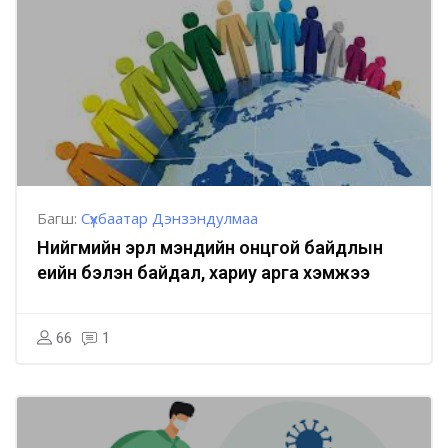
Багш:
Сүхбаатар Дэнзэндулмаа
Нийгмийн эрүүл мэндийн онцгой байдлын
үеийн бэлэн байдал, хариу арга хэмжээ
66
1