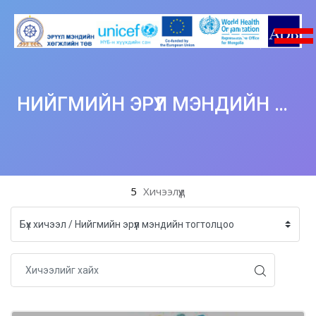
НИЙГМИЙН ЭРҮҮЛ МЭНДИЙН ТОГТОЛЦОО
Үндсэн агуулга руу шилжих
5
Хичээлүүд