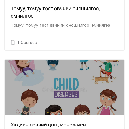
Томуу, томуу төст өвчний оношилгоо,
эмчилгээ
Томуу, томуу төст өвчний оношилгоо, эмчилгээ
1 Courses
Хүүхдийн өвчний цогц менежмент