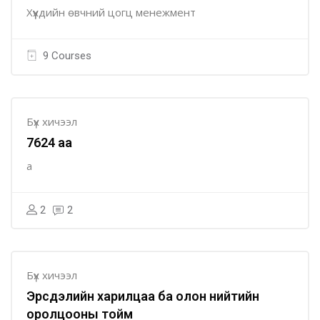
Хүүхдийн өвчний цогц менежмент
9 Courses
Бүх хичээл
7624 aa
a
2
2
Бүх хичээл
Эрсдэлийн харилцаа ба олон нийтийн
оролцооны тойм