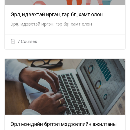
Эрүүл, идэвхтэй иргэн, гэр бүл, хамт олон
Эрүүл, идэвхтэй иргэн, гэр бүл, хамт олон
7 Courses
Эрүүл мэндийн бүртгэл мэдээллийн ажилтаны