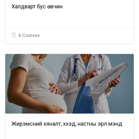
Халдварт бус өвчин
6 Courses
Жирэмсний хяналт, хүүхэд, настны эрүүл мэнд