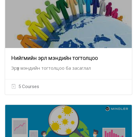
Нийгмийн эрүүл мэндийн тогтолцоо
Эрүүл мэндийн тогтолцоо ба засаглал
5 Courses