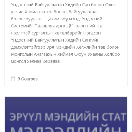
Үндэстний Байгууллагын Хүүхдийн Сан болон Олон
улсын Харилцаа холбооны байгууллагаас
боловсруулсан ''Цахим эрүүл мэнд: Үндэсний
Системийг Төлөвлөх арга зүй" олон нийтэд
нээлттэй сургалтын хөтөлбөрийг Нэгдсэн
Үндэстний Байгууллагын Хүүхдийн Сангийн
дэмжлэгтэйгээр Эрүүл Мэндийн Хөгжлийн төв болон
Монголын Анагаахын Хиймэл Оюун Ухааны Холбоо
монгол хэлнээ хөрвүүлэв.
9 Courses