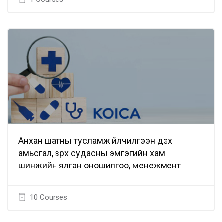
Анхан шатны тусламж үйлчилгээн дэх
амьсгал, зүрх судасны эмгэгийн хам
шинжийн ялган оношилгоо, менежмент
10 Courses