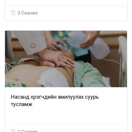
3 Courses
Насанд хүрэгчдийн амилуулах суурь
тусламж
1 Courses