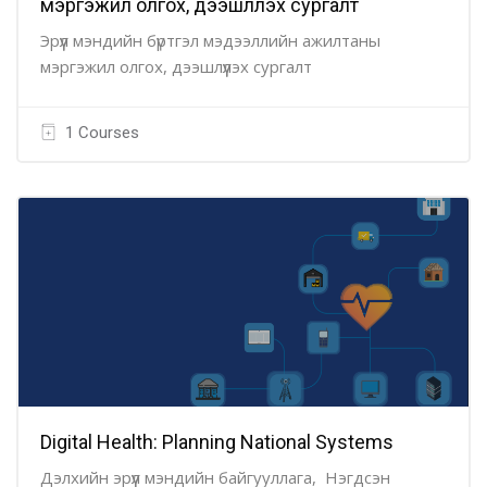
мэргэжил олгох, дээшлүүлэх сургалт
Эрүүл мэндийн бүртгэл мэдээллийн ажилтаны
мэргэжил олгох, дээшлүүлэх сургалт
1 Courses
Digital Health: Planning National Systems
Дэлхийн эрүүл мэндийн байгууллага, Нэгдсэн