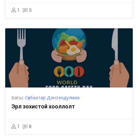
1
5
Багш:
Сүхбаатар Дэнзэндулмаа
Эрүүл зохистой хооллолт
1
8