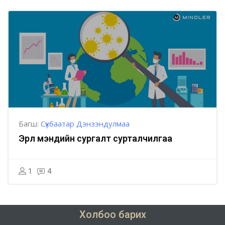
Багш:
Сүхбаатар Дэнзэндулмаа
Эрүүл мэндийн сургалт сурталчилгаа
1
4
Холбоо барих