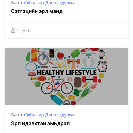
Багш:
Сүхбаатар Дэнзэндулмаа
Сэтгэцийн эрүүл мэнд
1
5
Багш:
Сүхбаатар Дэнзэндулмаа
Эрүүл идэвхтэй амьдрал