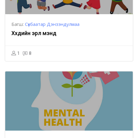
Багш:
Сүхбаатар Дэнзэндулмаа
Хүүхдийн эрүүл мэнд
1
8