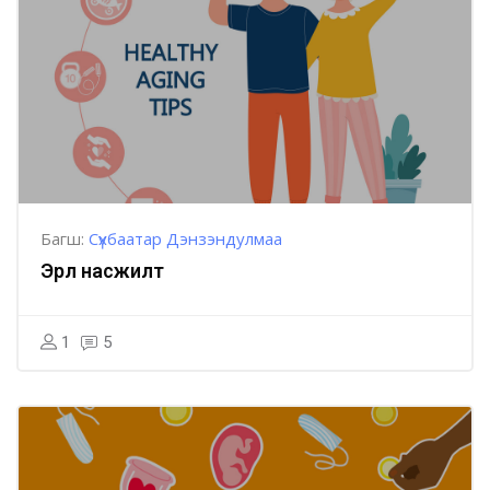
Багш:
Сүхбаатар Дэнзэндулмаа
Эрүүл насжилт
1
5