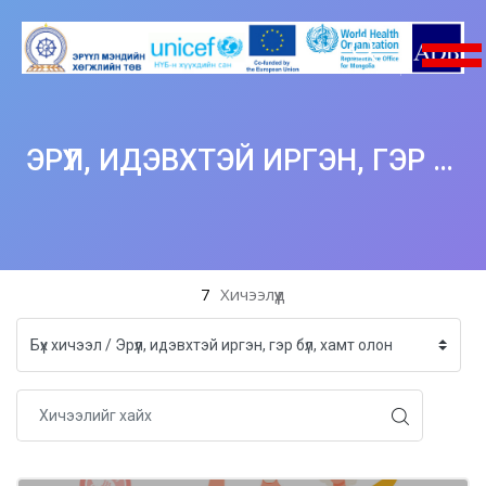
ЭРҮҮЛ, ИДЭВХТЭЙ ИРГЭН, ГЭР БҮЛ, ХАМТ ОЛОН
Үндсэн агуулга руу шилжих
7
Хичээлүүд