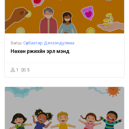
Багш:
Сүхбаатар Дэнзэндулмаа
Нөхөн үржихүйн эрүүл мэнд
1
5