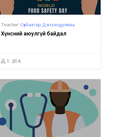
Teacher:
Сүхбаатар Дэнзэндулмаа
Хүнсний аюулгүй байдал
1
6