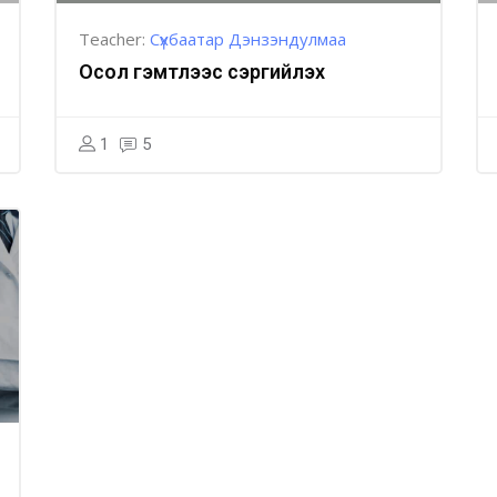
Teacher:
Сүхбаатар Дэнзэндулмаа
Осол гэмтлээс сэргийлэх
1
5