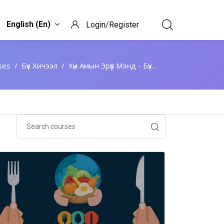
English ‎(en)‎
Login/Register
ses
Бүх Хичээл
Хүн Амын Эрүүл Мэнд - Бүх Салбары Оролцоо