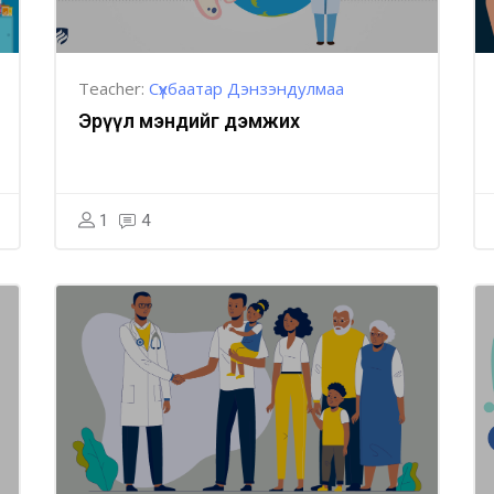
Teacher:
Сүхбаатар Дэнзэндулмаа
Эрүүл мэндийг дэмжих
1
4