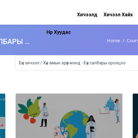
Хичээлүүд
Хичээл Хайх
Нүүр Хуудас
Home
Cour
ХҮН АМЫН ЭРҮҮЛ МЭНД - БҮХ САЛБАРЫ ОРОЛЦОО