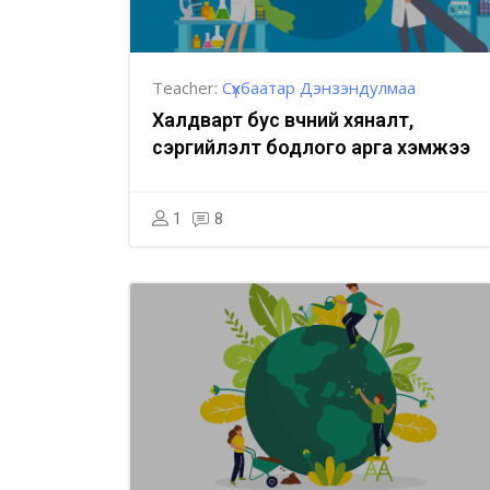
Teacher:
Сүхбаатар Дэнзэндулмаа
Халдварт бус өвчний хяналт,
сэргийлэлт бодлого арга хэмжээ
1
8