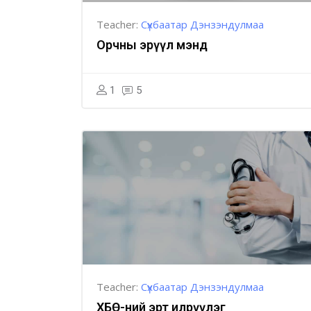
Teacher:
Сүхбаатар Дэнзэндулмаа
Орчны эрүүл мэнд
1
5
Teacher:
Сүхбаатар Дэнзэндулмаа
ХБӨ-ний эрт илрүүлэг