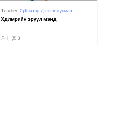
Teacher:
Сүхбаатар Дэнзэндулмаа
Хөдөлмөрийн эрүүл мэнд
1
3